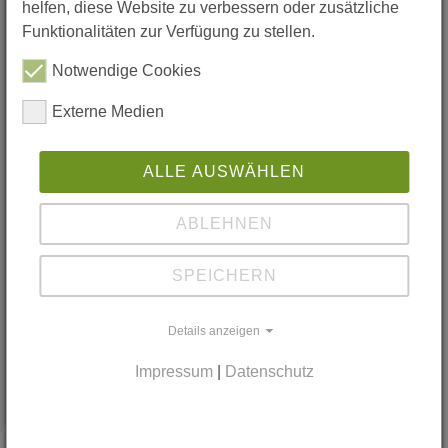
unftsmacher - Mehr Lehrkräfte für den Salzlandkr
helfen, diese Website zu verbessern oder zusätzliche
Hol dir unseren Flyer!
Funktionalitäten zur Verfügung zu stellen.
ktikumsplatz melden!
Notwendige Cookies
Externe Medien
r uns
ALLE AUSWÄHLEN
ABLEHNEN
SPEICHERN
Zurück
Details anzeigen
Impressum
|
Datenschutz