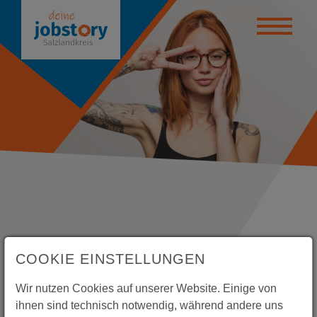
yteller
anstaltungen
ktikumsbörse
de deinen Weg!
bildung / Studium
 - Beratungsstelle
COOKIE EINSTELLUNGEN
Messen in 2022
uelles
Wir nutzen Cookies auf unserer Website. Einige von
27.06.2022
Aktuelles Veranstaltungen
ihnen sind technisch notwendig, während andere uns