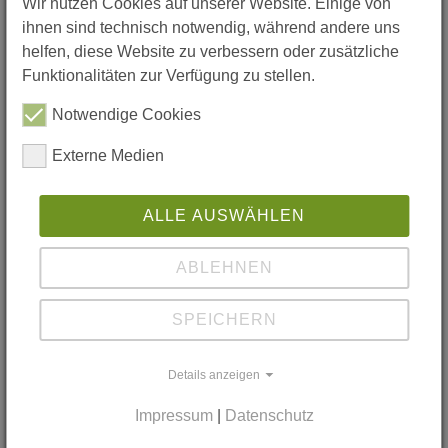
Wir nutzen Cookies auf unserer Website. Einige von
Anlagenbau Sandersleben GmbH
ihnen sind technisch notwendig, während andere uns
Eislebener Straße 16-18 06456
helfen, diese Website zu verbessern oder zusätzliche
Arnstein, Konstruktionsmechaniker*in
Funktionalitäten zur Verfügung zu stellen.
Notwendige Cookies
Externe Medien
thyssenkrupp Presta Schönebeck
GmbH
ALLE AUSWÄHLEN
Barbarastraße 30 39218 Schönebeck
(Elbe), Industriemechaniker*in /
ABLEHNEN
Mechatroniker*in / Maschinen- und
Anlagenführer*in /…
SPEICHERN
Details anzeigen
Impressum
|
Datenschutz
TM GROUP