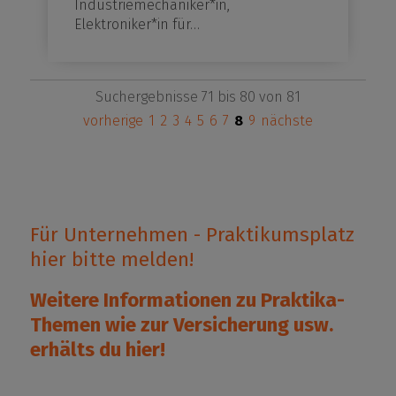
Industriemechaniker*in,
Elektroniker*in für…
Suchergebnisse 71 bis 80 von 81
vorherige
1
2
3
4
5
6
7
8
9
nächste
Für Unternehmen - Praktikumsplatz
hier bitte melden!
Weitere Informationen zu Praktika-
Themen wie zur Versicherung usw.
erhälts du
hier
!