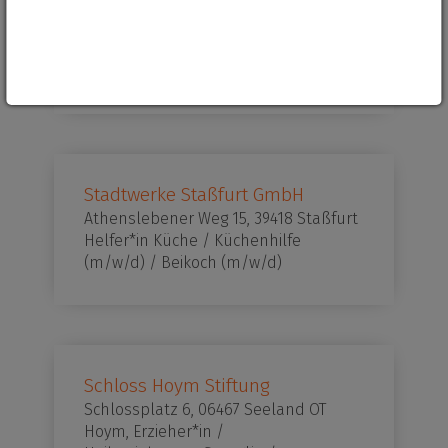
Barbyer Str 13 Schönebeck (Elbe),
Industriemechaniker*in /
Fahrzeuglackierer*in / Maschinen-
und Anlagenführer*in
Stadtwerke Staßfurt GmbH
Athenslebener Weg 15, 39418 Staßfurt
Helfer*in Küche / Küchenhilfe
(m/w/d) / Beikoch (m/w/d)
Schloss Hoym Stiftung
Schlossplatz 6, 06467 Seeland OT
Hoym, Erzieher*in /