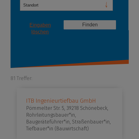
Eingaben
löschen
81 Treffer:
ITB Ingenieurtiefbau GmbH
Pömmelter Str. 5, 39218 Schönebeck,
Rohrleitungsbauer*in,
Baugeräteführer*in, Straßenbauer*in,
Tiefbauer*in (Bauwirtschaft)