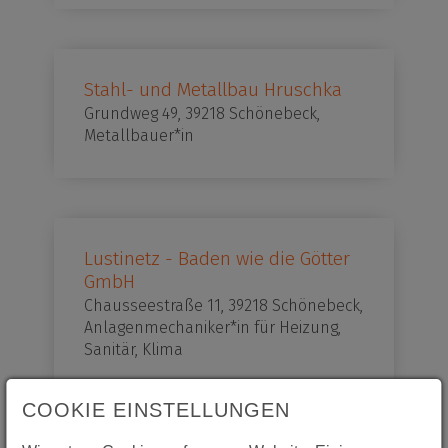
Stahl- und Metallbau Hruschka
Grundweg 49, 39218 Schönebeck,
Metallbauer*in
Lustinetz - Baden wie die Götter
GmbH
Chausseestraße 11, 39218 Schönebeck,
Anlagenmechaniker*in für Heizung,
Sanitär, Klima
COOKIE EINSTELLUNGEN