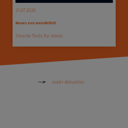
21.07.2026
2
Neues von meinBERUF
A
Pr
Smarte Tools für deine…
N
mehr Aktuelles