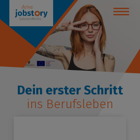
yteller
anstaltungen
ktikumsbörse
de deinen Weg!
bildung / Studium
Dein erster Schritt
ins Berufsleben
 - Beratungsstelle
uelles