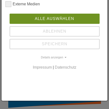
Externe Medien
Finde
ALLE AUSWÄHLEN
einfach &
ABLEHNEN
schnell
SPEICHERN
deinen
Praktikumsplatz
Details anzeigen
Impressum
|
Datenschutz
jetzt suchen