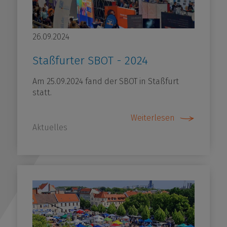
unftsmacher - Mehr Lehrkräfte für den Salzlandkr
ktikumsplatz melden!
26.09.2024
Staßfurter SBOT - 2024
r uns
Am 25.09.2024 fand der SBOT in Staßfurt
statt.
Weiterlesen
Aktuelles