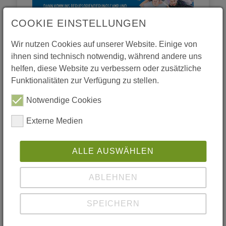
COOKIE EINSTELLUNGEN
Wir nutzen Cookies auf unserer Website. Einige von
ihnen sind technisch notwendig, während andere uns
helfen, diese Website zu verbessern oder zusätzliche
Funktionalitäten zur Verfügung zu stellen.
Notwendige Cookies
Externe Medien
ALLE AUSWÄHLEN
02.04.2024
ABLEHNEN
BO - CAMP 2024
SPEICHERN
ASCHERSLEBEN 05. und
06.06.2024 / Region