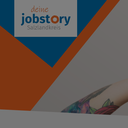
Stor
Ver
Pra
Fin
Aus
JASS
Akt