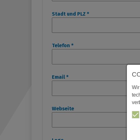
Stadt und PLZ
*
Telefon
*
C
Email
*
Wir
tec
ver
Webseite