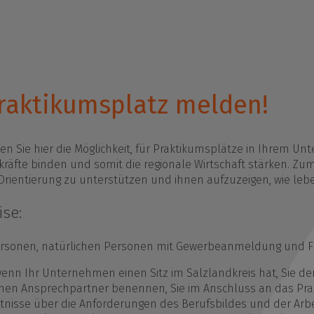
unftsmacher - Mehr Lehrkräfte für den Salzlandkr
ktikumsplatz melden!
r uns
raktikumsplatz melden!
n Sie hier die Möglichkeit, für Praktikumsplätze in Ihrem Un
kräfte binden und somit die regionale Wirtschaft stärken. Z
Orientierung zu unterstützen und ihnen aufzuzeigen, wie lebe
ise:
ersonen, natürlichen Personen mit Gewerbeanmeldung und F
wenn Ihr Unternehmen einen Sitz im Salzlandkreis hat, Sie d
inen Ansprechpartner benennen, Sie im Anschluss an das Prak
isse über die Anforderungen des Berufsbildes und der Arbeit