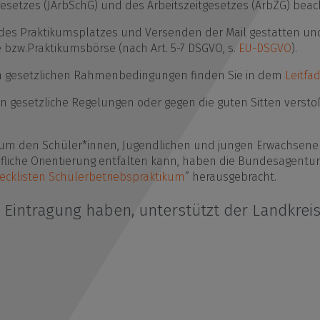
etzes (JArbSchG) und des Arbeitszeitgesetzes (ArbZG) beac
es Praktikumsplatzes und Versenden der Mail gestatten und 
bzw.Praktikumsbörse (nach Art. 5-7 DSGVO, s.
EU-DSGVO
).
en gesetzlichen Rahmenbedingungen finden Sie in dem
Leitfa
n gesetzliche Regelungen oder gegen die guten Sitten verstoß
e, um den Schüler*innen, Jugendlichen und jungen Erwachsenen
ufliche Orientierung entfalten kann, haben die Bundesagent
ecklisten Schülerbetriebspraktikum
” herausgebracht.
r Eintragung haben, unterstützt der Landkreis