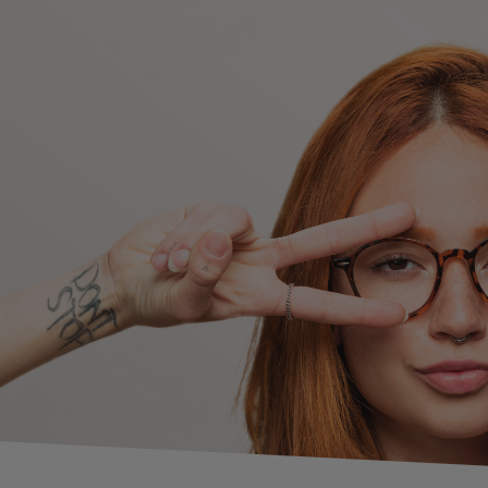
yteller
anstaltungen
ktikumsbörse
de deinen Weg!
bildung / Studium
 - Beratungsstelle
uelles