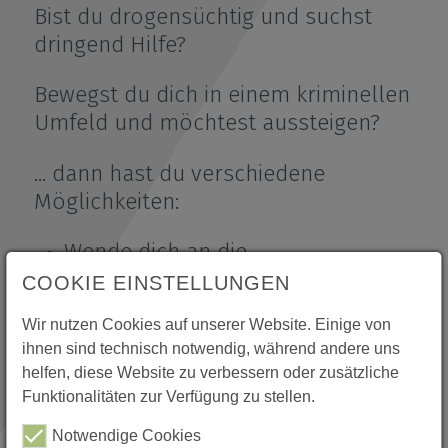
unftsmacher - Mehr Lehrkräfte für den Salzlandkr
Bist du drogensüchtig und suchst
dringend Hilfe?
ktikumsplatz melden!
Bewegst du dich in einem kriminellen
Umfeld und möchtest aussteigen?
r uns
... dann hast du verschiedene
Möglichkeiten:
Wende dich an die
Schulsozialarbeit deiner Schule
COOKIE EINSTELLUNGEN
oder Berufsschule
Wir nutzen Cookies auf unserer Website. Einige von
ihnen sind technisch notwendig, während andere uns
Du kannst dich auch an
helfen, diese Website zu verbessern oder zusätzliche
das
Jugendamt des
Funktionalitäten zur Verfügung zu stellen.
Salzlandkreises
wenden
Notwendige Cookies