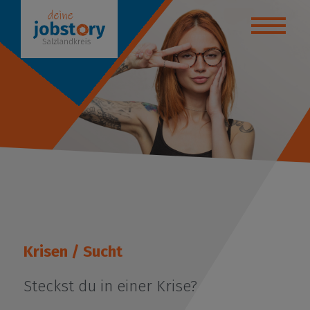
yteller
anstaltungen
ktikumsbörse
de deinen Weg!
bildung / Studium
 - Beratungsstelle
Krisen / Sucht
uelles
Steckst du in einer Krise?