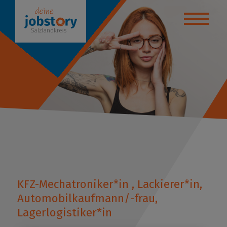
yteller
anstaltungen
ktikumsbörse
de deinen Weg!
bildung / Studium
 - Beratungsstelle
KFZ-Mechatroniker*in , Lackierer*in,
uelles
Automobilkaufmann/-frau,
Lagerlogistiker*in