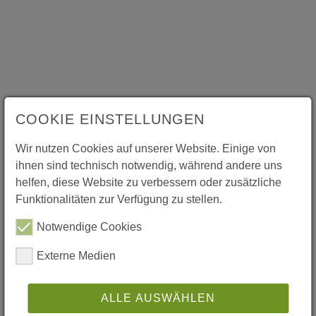
COOKIE EINSTELLUNGEN
Wir nutzen Cookies auf unserer Website. Einige von
ihnen sind technisch notwendig, während andere uns
helfen, diese Website zu verbessern oder zusätzliche
Funktionalitäten zur Verfügung zu stellen.
Unser Praktikumsangebot:
Notwendige Cookies
Wir suchen Unterstützung für unser Team
und bieten dir Praktiks mit Schwerpunkt
Externe Medien
Automobilbranche und Lagerlogistik an.
ALLE AUSWÄHLEN
Was Du alles machen wirst: