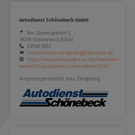
unftsmacher - Mehr Lehrkräfte für den Salzlandkr
ktikumsplatz melden!
Autodienst Schönebeck GmbH
Am Stremsgraben 5
r uns
39218 Schönebeck (Elbe)
03928-7833
mailto:christin.zengerling@ads.vapn.de
https://www.volkswagen.de/de/haendler-
werkstatt/autodienst-schoenebeck.html
Ansprechpartner(in): Frau Zengerling