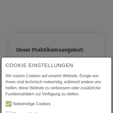
Unser Praktikumsangebot:
Wir bieten Dir ein abwechslungsreiches
COOKIE EINSTELLUNGEN
Praktikum im Bereich der Physiotherapie.
Wir nutzen Cookies auf unserer Website. Einige von
Was Du alles machen wirst:
ihnen sind technisch notwendig, während andere uns
helfen, diese Website zu verbessern oder zusätzliche
Beobachten und Lernen:
Funktionalitäten zur Verfügung zu stellen.
den erfahrenen Physiotherapeuten
Notwendige Cookies
bei ihrer Arbeit über die Schulter
schauen,