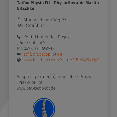
unftsmacher - Mehr Lehrkräfte für den Salzlandkr
Taifun Physio Fit - Physiotherapie Martin
Nitschke
ktikumsplatz melden!
Athenslebener Weg 33
39418 Staßfurt
r uns
Kontakt über das Projekt
„PraxisCoPilot“:
Tel. 03925/938959-12
stf@praxiscopilot.de
www.facebook.com/share/1BdVW6KjQv/
Ansprechpartner(in): Frau Lohe - Projekt
„PraxisCoPilot“
www.praxiscopilot.de