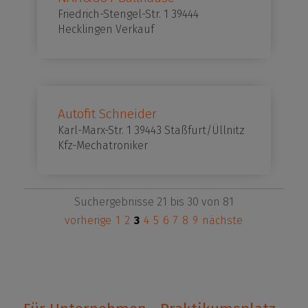
Friedrich-Stengel-Str. 1 39444
Hecklingen Verkauf
Autofit Schneider
Karl-Marx-Str. 1 39443 Staßfurt/Üllnitz
Kfz-Mechatroniker
Suchergebnisse 21 bis 30 von 81
vorherige
1
2
3
4
5
6
7
8
9
nächste