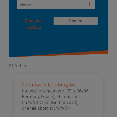
Eingaben
löschen
81 Treffer:
Serumwerk Bernburg AG
Hallesche Landstraße 105 b, 06406
Bernburg (Saale), Pharmakant
(m/w/d). Chemikant (m/w/d),
Chemielaborant (m/w/d)