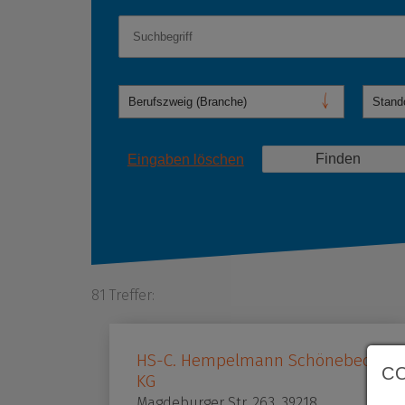
Eingaben löschen
81 Treffer:
HS-C. Hempelmann Schönebeck
C
KG
Magdeburger Str. 263, 39218