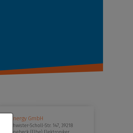
LB Energy GmbH
Geschwister-Scholl-Str. 147, 39218
Schönebeck (Elbe) Elektroniker