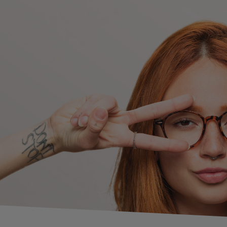
yteller
anstaltungen
ktikumsbörse
de deinen Weg!
bildung / Studium
 - Beratungsstelle
uelles