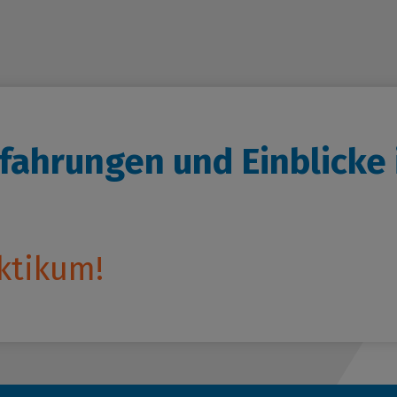
unftsmacher - Mehr Lehrkräfte für den Salzlandkr
ktikumsplatz melden!
r uns
rfahrungen und Einblicke
ktikum!