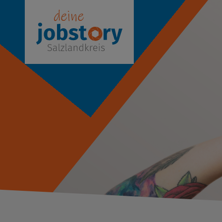
Stor
Ver
Pra
Fin
Aus
JASS
Akt