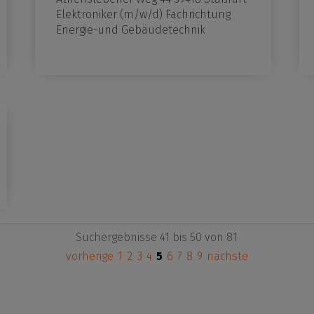
Elektroniker (m/w/d) Fachrichtung
Energie-und Gebäudetechnik
Suchergebnisse 41 bis 50 von 81
vorherige
1
2
3
4
5
6
7
8
9
nächste