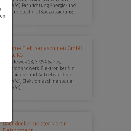
(m/w/d) Fachrichtung Energie-und
u
Gebäudetechnik (Spezialisierung…
len.
Thieme Elektromaschinen GmbH
& Co. KG
Ziegeleiweg 28, 39294 Barby,
Elektrohandwerk, Elektroniker für
Maschinen- und Antriebstechnik
(m/w/d), Elektromaschinenbauer
(m/w/d),
Dachdeckermeister Martin
Fleischmann