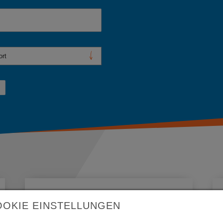
Hydraulik Tarthun GmbH
OOKIE EINSTELLUNGEN
Friedrich-Engels-Strasse 6 39435
Tarthun, Metallbau/Mobilhydraulik