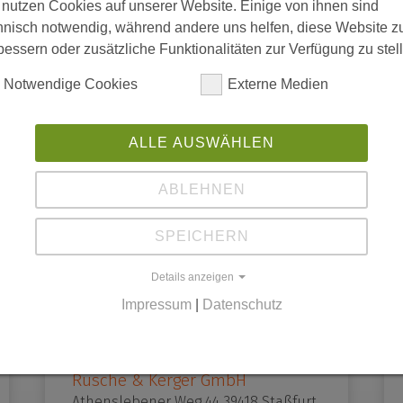
 nutzen Cookies auf unserer Website. Einige von ihnen sind
Industriemechaniker (m/w/d) /
hnisch notwendig, während andere uns helfen, diese Website z
Zerspanungsmechaniker (m/w/d)
bessern oder zusätzliche Funktionalitäten zur Verfügung zu stel
Notwendige Cookies
Externe Medien
ALLE AUSWÄHLEN
Schröter Elektro-, Schalt-und
Regeltechnik GmbH
ABLEHNEN
An den Bodewiesen 9, 39411
Hecklingen Elektroniker (m/w/d)
Fachrichtung Energie-und
SPEICHERN
Gebäudetechnik
Details anzeigen
Impressum
|
Datenschutz
Rusche & Kerger GmbH
Athenslebener Weg 44 39418 Staßfurt