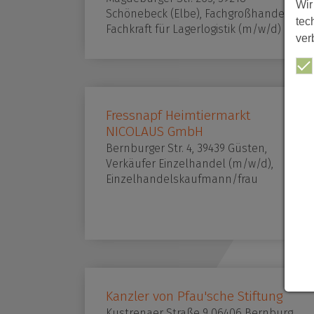
Wir
Schönebeck (Elbe), Fachgroßhandel,
tec
Fachkraft für Lagerlogistik (m/w/d)
ver
Fressnapf Heimtiermarkt
NICOLAUS GmbH
Bernburger Str. 4, 39439 Güsten,
Verkäufer Einzelhandel (m/w/d),
Einzelhandelskaufmann/frau
Kanzler von Pfau'sche Stiftung
Kustrenaer Straße 9 06406 Bernburg